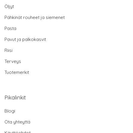
Öljyt
Pähkinät rouheet ja siemenet
Pasta
Pavut ja palkokasvit
Riisi
Terveys
Tuotemerkit
Pikalinkit
Blogi
Ota yhteyttä
Käyttöehdot