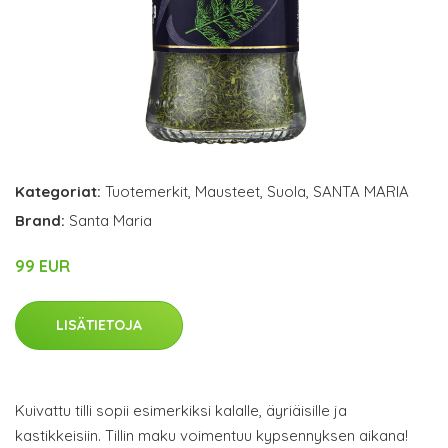
Kategoriat:
Tuotemerkit
,
Mausteet
,
Suola
,
SANTA MARIA
Brand:
Santa Maria
99 EUR
LISÄTIETOJA
Kuivattu tilli sopii esimerkiksi kalalle, äyriäisille ja
kastikkeisiin. Tillin maku voimentuu kypsennyksen aikana!