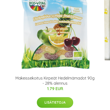
s
Makeissekoitus Kirpeät Hedelmämadot 90g
- 28% alennus
1.79 EUR
LISÄTIETOJA