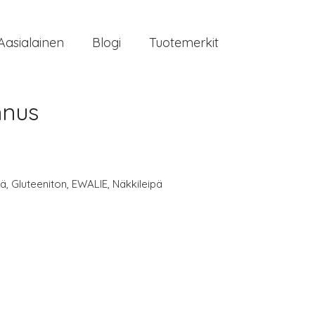
Aasialainen
Blogi
Tuotemerkit
nnus
pä
,
Gluteeniton
,
EWALIE
,
Näkkileipä