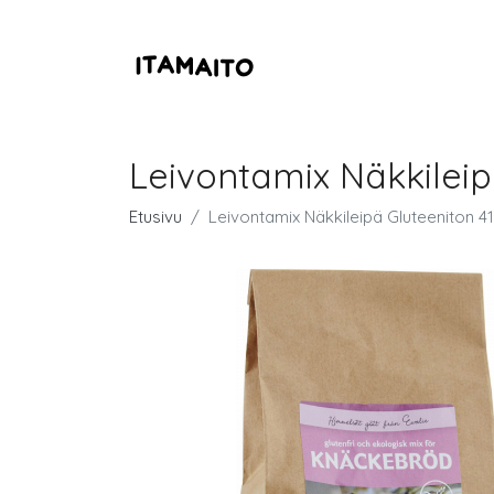
Leivontamix Näkkileip
Etusivu
Leivontamix Näkkileipä Gluteeniton 4