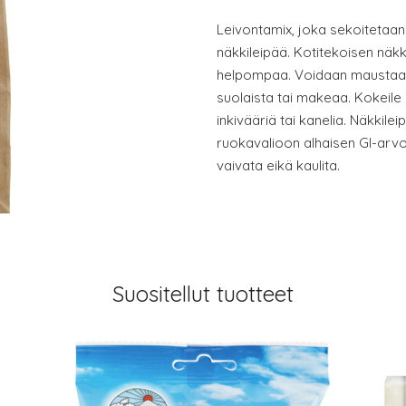
Leivontamix, joka sekoitetaan v
näkkileipää. Kotitekoisen näkki
helpompaa. Voidaan maustaa er
suolaista tai makeaa. Kokeile e
inkivääriä tai kanelia. Näkkilei
ruokavalioon alhaisen GI-arvon
vaivata eikä kaulita.
Suositellut tuotteet