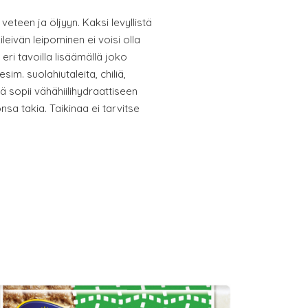
eteen ja öljyyn. Kaksi levyllistä
leivän leipominen ei voisi olla
i tavoilla lisäämällä joko
sim. suolahiutaleita, chiliä,
pä sopii vähähiilihydraattiseen
sa takia. Taikinaa ei tarvitse