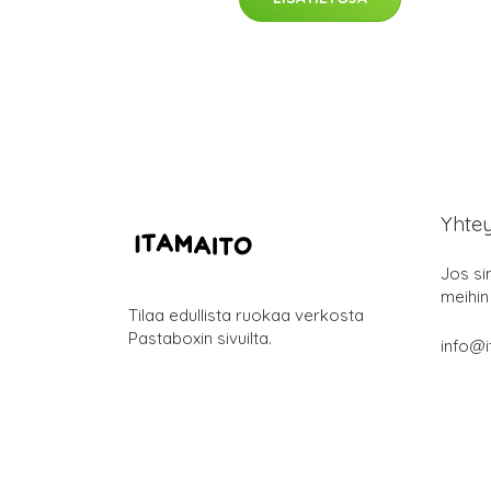
Yhte
Jos si
meihin
Tilaa edullista ruokaa verkosta
Pastaboxin sivuilta.
info@i