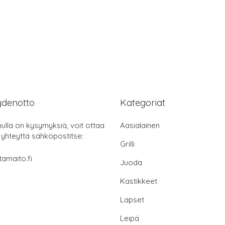
ydenotto
Kategoriat
nulla on kysymyksiä, voit ottaa
Aasialainen
 yhteyttä sähköpostitse:
Grilli
tamaito.fi
Juoda
Kastikkeet
Lapset
Leipä