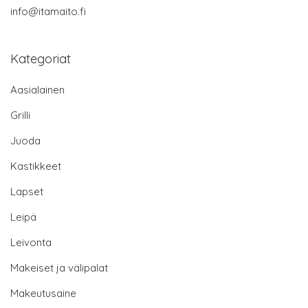
info@itamaito.fi
Kategoriat
Aasialainen
Grilli
Juoda
Kastikkeet
Lapset
Leipä
Leivonta
Makeiset ja välipalat
Makeutusaine