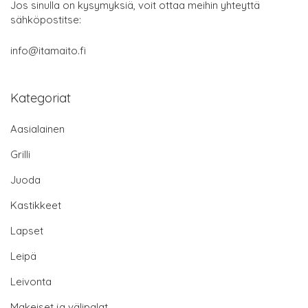
Jos sinulla on kysymyksiä, voit ottaa meihin yhteyttä
sähköpostitse:
info@itamaito.fi
Kategoriat
Aasialainen
Grilli
Juoda
Kastikkeet
Lapset
Leipä
Leivonta
Makeiset ja välipalat