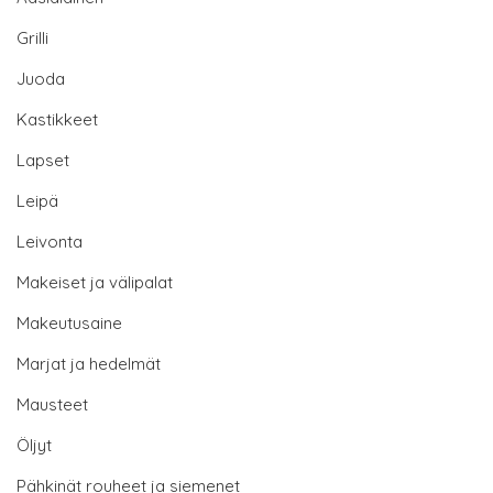
Grilli
Juoda
Kastikkeet
Lapset
Leipä
Leivonta
Makeiset ja välipalat
Makeutusaine
Marjat ja hedelmät
Mausteet
Öljyt
Pähkinät rouheet ja siemenet