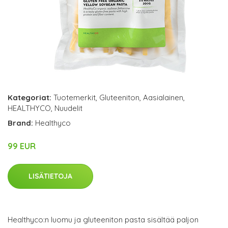
Kategoriat:
Tuotemerkit
,
Gluteeniton
,
Aasialainen
,
HEALTHYCO
,
Nuudelit
Brand:
Healthyco
99 EUR
LISÄTIETOJA
Healthyco:n luomu ja gluteeniton pasta sisältää paljon