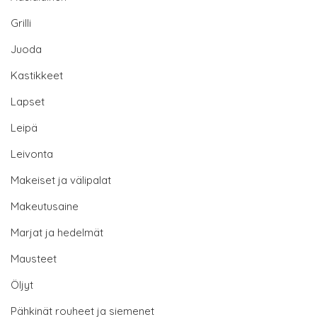
Grilli
Juoda
Kastikkeet
Lapset
Leipä
Leivonta
Makeiset ja välipalat
Makeutusaine
Marjat ja hedelmät
Mausteet
Öljyt
Pähkinät rouheet ja siemenet