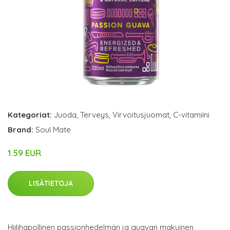
Kategoriat:
Juoda
,
Terveys
,
Virvoitusjuomat
,
C-vitamiini
Brand:
Soul Mate
1.59 EUR
LISÄTIETOJA
Hiilihapollinen passionhedelmän ja guavan makuinen