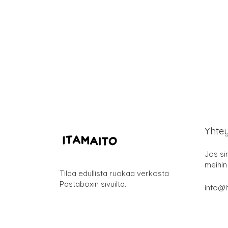
Yhte
Jos si
meihin
Tilaa edullista ruokaa verkosta
Pastaboxin sivuilta.
info@i