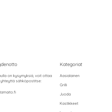
ydenotto
Kategoriat
nulla on kysymyksiä, voit ottaa
Aasialainen
 yhteyttä sähköpostitse:
Grilli
tamaito.fi
Juoda
Kastikkeet