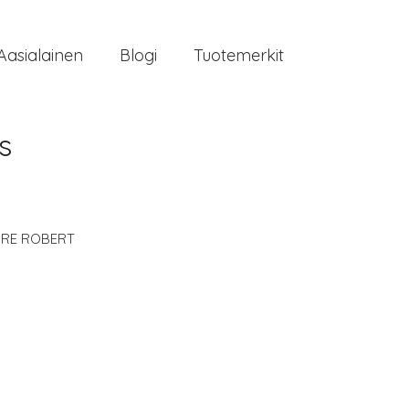
Aasialainen
Blogi
Tuotemerkit
s
RRE ROBERT