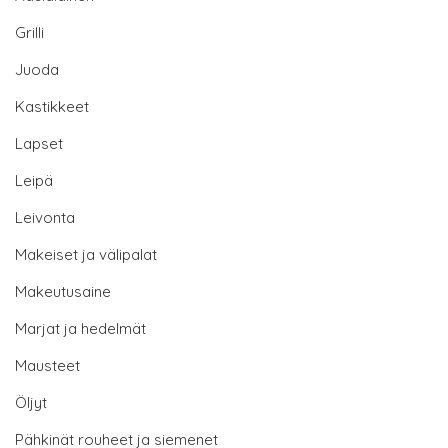
Grilli
Juoda
Kastikkeet
Lapset
Leipä
Leivonta
Makeiset ja välipalat
Makeutusaine
Marjat ja hedelmät
Mausteet
Öljyt
Pähkinät rouheet ja siemenet