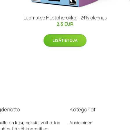
Luomutee Mustaherukka - 24% alennus
2.5 EUR
LISÄTIETOJA
ydenotto
Kategoriat
nulla on kysymyksiä, voit ottaa
Aasialainen
 yhteyttä sähköpostitse: