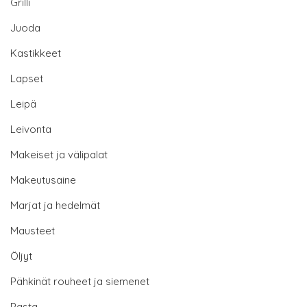
Grilli
Juoda
Kastikkeet
Lapset
Leipä
Leivonta
Makeiset ja välipalat
Makeutusaine
Marjat ja hedelmät
Mausteet
Öljyt
Pähkinät rouheet ja siemenet
Pasta