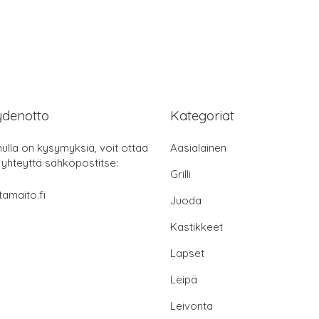
ydenotto
Kategoriat
nulla on kysymyksiä, voit ottaa
Aasialainen
 yhteyttä sähköpostitse:
Grilli
tamaito.fi
Juoda
Kastikkeet
Lapset
Leipä
Leivonta