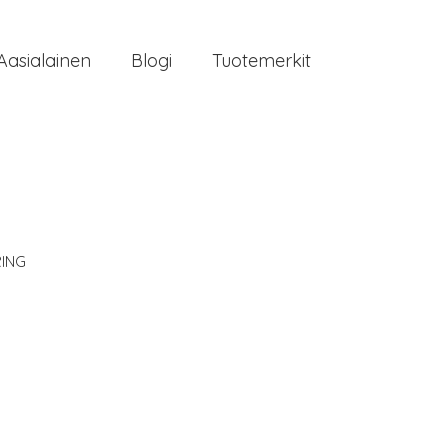
Aasialainen
Blogi
Tuotemerkit
RING