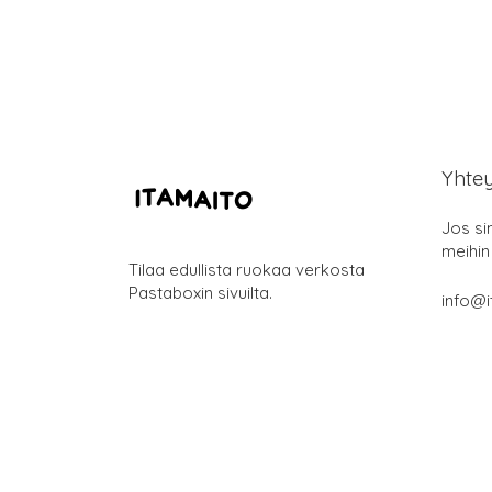
Yhte
Jos si
meihin
Tilaa edullista ruokaa verkosta
Pastaboxin sivuilta.
info@i