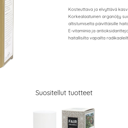
Kosteuttava ja elvyttävä kasv
Korkealaatuinen arganöljy suo
altistumiselta päivittäisille hai
E-vitamiinia ja antioksidantte
haitallisilta vapailta radikaaleil
Suositellut tuotteet