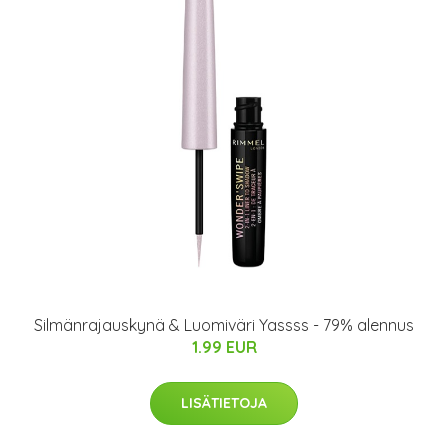
Silmänrajauskynä & Luomiväri Yassss - 79% alennus
1.99 EUR
LISÄTIETOJA