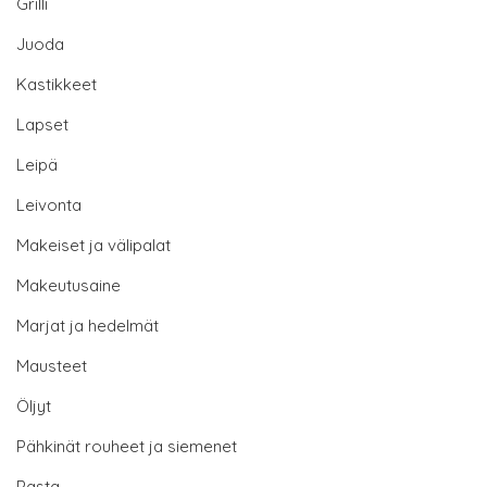
Grilli
Juoda
Kastikkeet
Lapset
Leipä
Leivonta
Makeiset ja välipalat
Makeutusaine
Marjat ja hedelmät
Mausteet
Öljyt
Pähkinät rouheet ja siemenet
Pasta