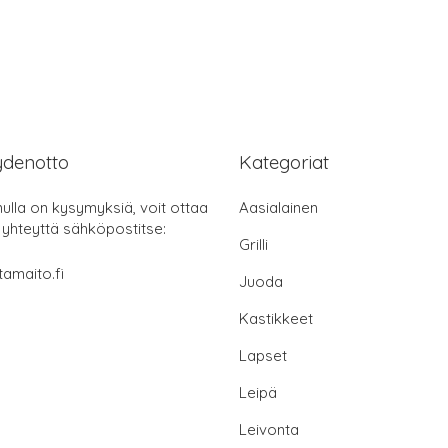
ydenotto
Kategoriat
nulla on kysymyksiä, voit ottaa
Aasialainen
 yhteyttä sähköpostitse:
Grilli
tamaito.fi
Juoda
Kastikkeet
Lapset
Leipä
Leivonta