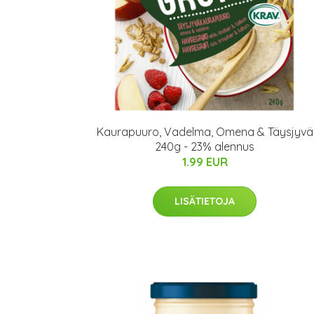
Kaurapuuro, Vadelma, Omena & Täysjyvä
240g - 23% alennus
1.99 EUR
LISÄTIETOJA