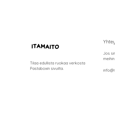
Yhte
Jos si
meihin
Tilaa edullista ruokaa verkosta
Pastaboxin sivuilta.
info@i