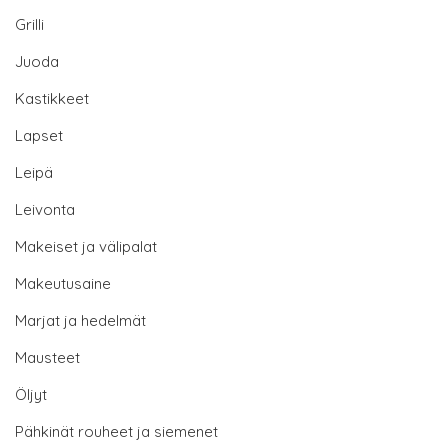
Grilli
Juoda
Kastikkeet
Lapset
Leipä
Leivonta
Makeiset ja välipalat
Makeutusaine
Marjat ja hedelmät
Mausteet
Öljyt
Pähkinät rouheet ja siemenet