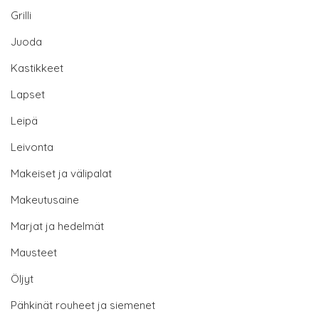
Grilli
Juoda
Kastikkeet
Lapset
Leipä
Leivonta
Makeiset ja välipalat
Makeutusaine
Marjat ja hedelmät
Mausteet
Öljyt
Pähkinät rouheet ja siemenet