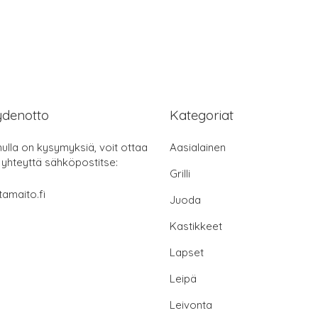
ydenotto
Kategoriat
nulla on kysymyksiä, voit ottaa
Aasialainen
 yhteyttä sähköpostitse:
Grilli
tamaito.fi
Juoda
Kastikkeet
Lapset
Leipä
Leivonta