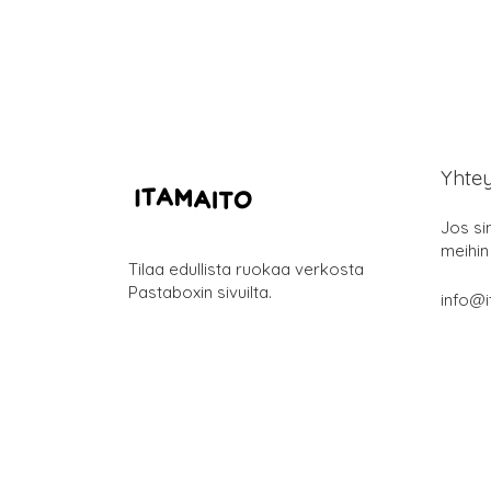
Yhte
Jos si
meihin
Tilaa edullista ruokaa verkosta
Pastaboxin sivuilta.
info@i