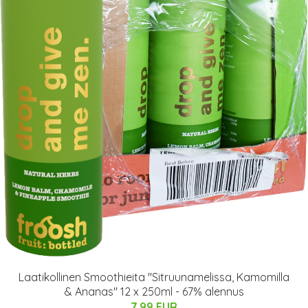
Laatikollinen Smoothieita "Sitruunamelissa, Kamomilla
& Ananas" 12 x 250ml - 67% alennus
7.99 EUR