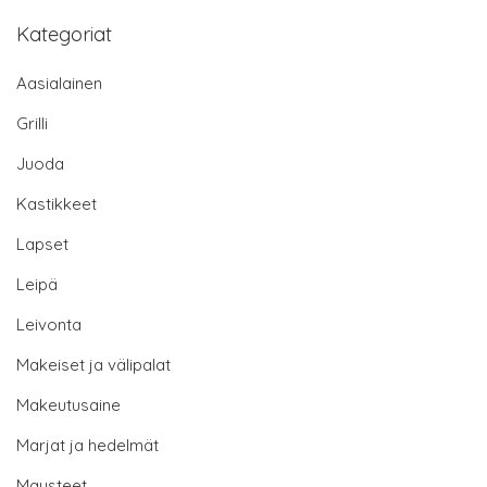
Kategoriat
Aasialainen
Grilli
Juoda
Kastikkeet
Lapset
Leipä
Leivonta
Makeiset ja välipalat
Makeutusaine
Marjat ja hedelmät
Mausteet