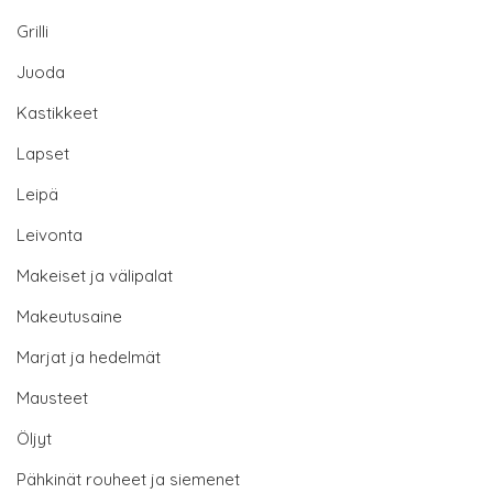
Grilli
Juoda
Kastikkeet
Lapset
Leipä
Leivonta
Makeiset ja välipalat
Makeutusaine
Marjat ja hedelmät
Mausteet
Öljyt
Pähkinät rouheet ja siemenet