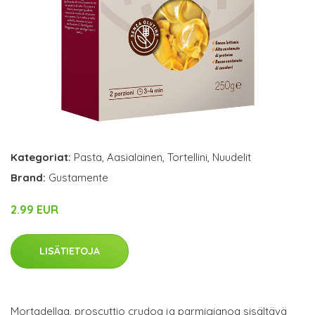
Kategoriat:
Pasta
,
Aasialainen
,
Tortellini
,
Nuudelit
Brand:
Gustamente
2.99 EUR
LISÄTIETOJA
Mortadellaa, proscuttio crudoa ja parmigianoa sisältävä