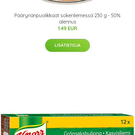
Päärynänpuolikkaat sokeriliemessä 230 g - 50%
alennus
1.49 EUR
LISÄTIETOJA