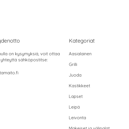
ydenotto
Kategoriat
nulla on kysymyksiä, voit ottaa
Aasialainen
 yhteyttä sähköpostitse:
Grilli
tamaito.fi
Juoda
Kastikkeet
Lapset
Leipä
Leivonta
Makeiset ja välipalat