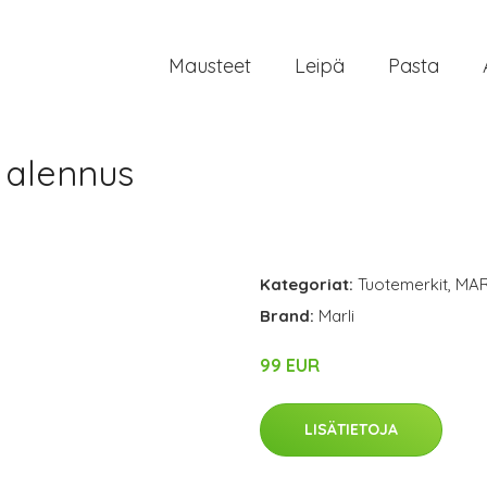
Mausteet
Leipä
Pasta
% alennus
Kategoriat:
Tuotemerkit
,
MA
Brand:
Marli
99 EUR
LISÄTIETOJA