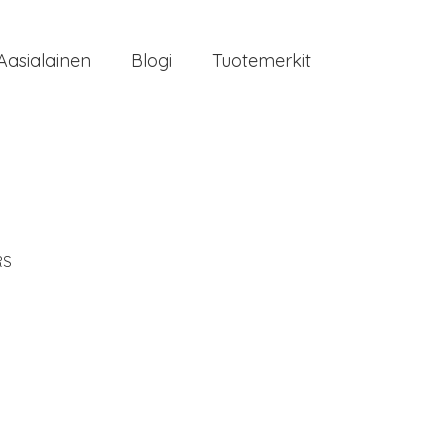
Aasialainen
Blogi
Tuotemerkit
RS