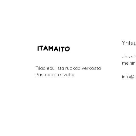
Yhte
Jos si
meihin
Tilaa edullista ruokaa verkosta
Pastaboxin sivuilta.
info@i