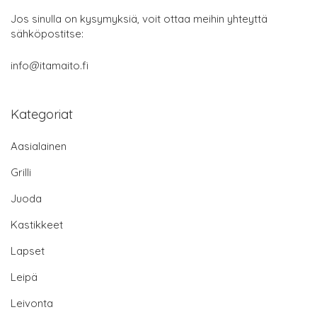
Jos sinulla on kysymyksiä, voit ottaa meihin yhteyttä
sähköpostitse:
info@itamaito.fi
Kategoriat
Aasialainen
Grilli
Juoda
Kastikkeet
Lapset
Leipä
Leivonta