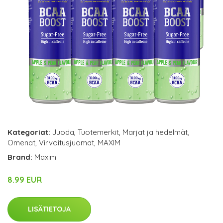
Kategoriat:
Juoda
,
Tuotemerkit
,
Marjat ja hedelmät
,
Omenat
,
Virvoitusjuomat
,
MAXIM
Brand:
Maxim
8.99 EUR
LISÄTIETOJA