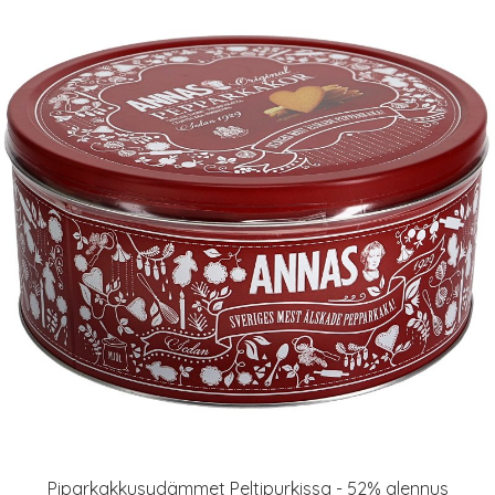
Piparkakkusydämmet Peltipurkissa - 52% alennus