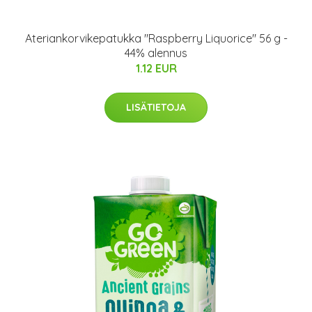
Ateriankorvikepatukka "Raspberry Liquorice" 56 g -
44% alennus
1.12 EUR
LISÄTIETOJA